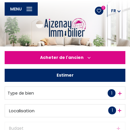
0
MENU
FR
Acheter
de l'ancien
Estimer
De l'ancien
Type de bien
1
1
Localisation
Budget