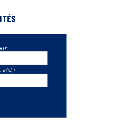
ITÉS
es)*
nt (%) *