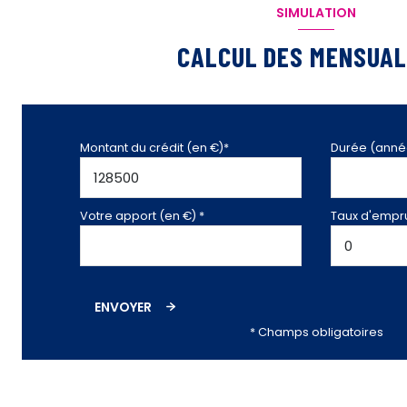
SIMULATION
CALCUL DES MENSUAL
Montant du crédit (en €)*
Durée (anné
Votre apport (en €) *
Taux d'empru
ENVOYER
* Champs obligatoires