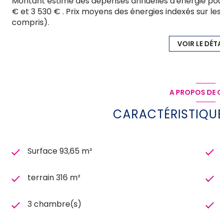
Montant estimé des dépenses annuelles d'énergie pou
€ et 3 530 € . Prix moyens des énergies indexés sur 
compris).
VOIR LE DÉT
A PROPOS DE C
CARACTÉRISTIQUE
Surface 93,65 m²
terrain 316 m²
3 chambre(s)