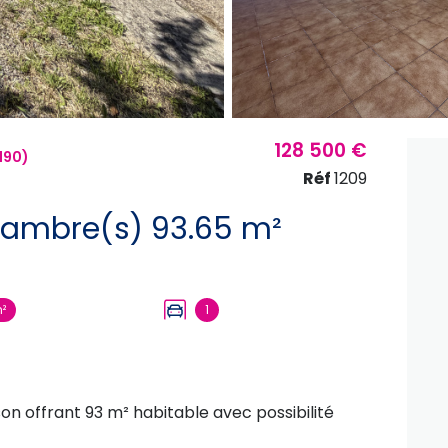
128 500 €
190)
Réf
1209
Maison 5 pièce(s) 3 chambre(s) 93.65 m²
²
1
on offrant 93 m² habitable avec possibilité