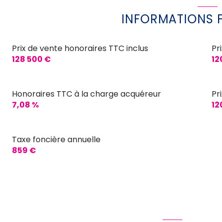
chambre
INFORMATIONS 
chambre
chambre
Prix de vente honoraires TTC inclus
Pr
128 500 €
12
chambre
chambre
Honoraires TTC à la charge acquéreur
Pr
chambre
7,08 %
12
chambre
chambre
Taxe foncière annuelle
859 €
chambre
chambre
chambre
chambre