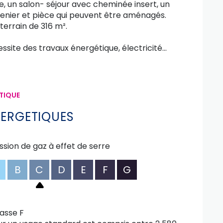
ine, un salon- séjour avec cheminée insert, un
grenier et pièce qui peuvent être aménagés.
 terrain de 316 m².
essite des travaux énergétique, électricité...
TIQUE
NERGETIQUES
ssion de gaz à effet de serre
B
C
D
E
F
G
asse F