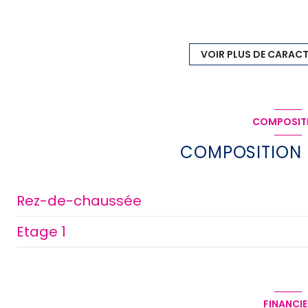
construit en 1900
Chauffage individuel : convecteur
VOIR PLUS DE CARACT
(electrique)
1 parking(s)
COMPOSIT
1 niveau(x)
COMPOSITION D
Rez-de-chaussée
Etage 1
entrée
chambre
chambre
chambre
chambre
FINANCIE