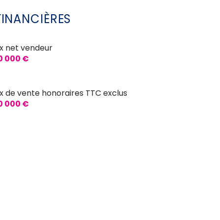
1.30 m²
FINANCIÈRES
11.15 m²
25.6 m²
ix net vendeur
0 000 €
8.7 m²
12.05 m²
ix de vente honoraires TTC exclus
12.16 m²
0 000 €
11.18 m²
14.30 m²
25 m²
22.5 m²
14.5 m²
20 m²