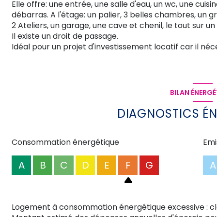
Elle offre: une entrée, une salle d'eau, un wc, une cuis
débarras. A l'étage: un palier, 3 belles chambres, un 
2 Ateliers, un garage, une cave et chenil, le tout sur un
Il existe un droit de passage.
Idéal pour un projet d'investissement locatif car il néc
BILAN ÉNERGÉ
DIAGNOSTICS É
Consommation énergétique
Emi
A
B
C
D
E
F
G
A
Logement à consommation énergétique excessive : cl