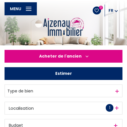
0
MENU
FR
Acheter
de l'ancien
Estimer
De l'ancien
Type de bien
1
Localisation
Budget