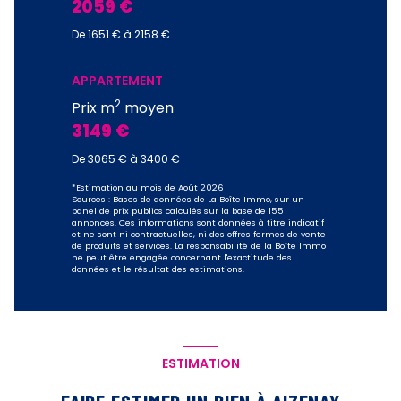
2059 €
De 1651 € à 2158 €
APPARTEMENT
2
Prix m
moyen
3149 €
De 3065 € à 3400 €
*Estimation au mois de Août 2026
Sources : Bases de données de La Boîte Immo, sur un
panel de prix publics calculés sur la base de 155
annonces. Ces informations sont données à titre indicatif
et ne sont ni contractuelles, ni des offres fermes de vente
de produits et services. La responsabilité de la Boîte Immo
ne peut être engagée concernant l'exactitude des
données et le résultat des estimations.
ESTIMATION