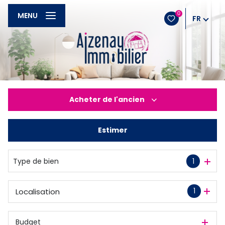
0
MENU
FR
Acheter
de l'ancien
Estimer
De l'ancien
Type de bien
1
1
Localisation
Budget